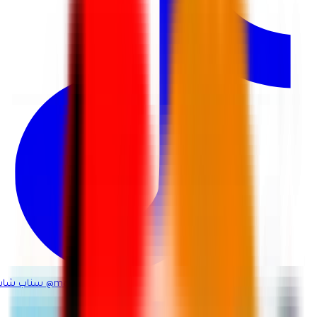
@martina_ksa
سناب شات