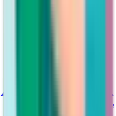
إنستغرام
@martina_ksa