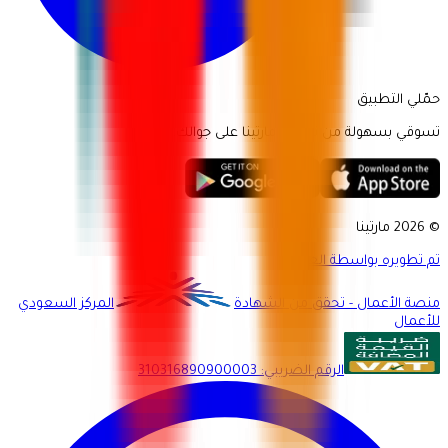
حمّلي التطبيق
تسوقي بسهولة من تطبيق مارتينا على جوالك.
© 2026 مارتينا
تم تطويره بواسطة العميد
منصة الأعمال - تحقق من الشهادة
المركز السعودي
للأعمال
الرقم الضريبي
:
310316890900003