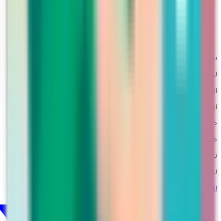
معلومات الشحن
التسويق بالعمولة
طلبات الجملة
سياسة الاستخدام
سياسة الأمان والخصوصية
شحن سريع خلال الفترة من 3-5 أيام عمل
لجميع مدن السعودية مع متابعة مباشرة
الإرجاع بسهولة
استلام من المنزل
خدمة دعم شخصي
خبيرات مارتينا متواجدات دائماً عبر الواتساب لأي استفسار
تابعي مارتينا
لحظات مارتينا اليومية عبر جميع قنواتنا الاجتماعية.
اكس
@martina_Ksa1