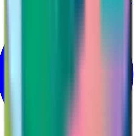
بينتيريست
@martina_ksa