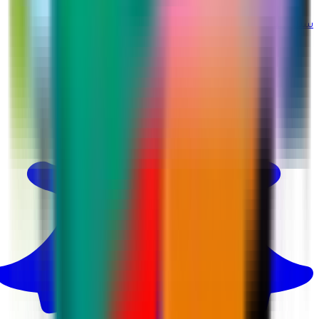
سناب شات
@martina_ksa