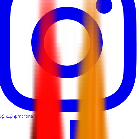
@martina_ksa
تيك توك