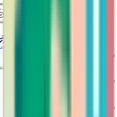
Tabby
ثق بنا
معروف
موثوق
شهادة توثيق
المركز السعودي للأعمال
الموقع
© 2026 مارتينا. جميع الحقوق محفوظة
صمم بحب لأجلك
روابط مهمة
سياسة الاستبدال والاسترجاع
تتبع الطلب
تقديم طلب ارجاع او استبدال
روابط أخرى
من نحن