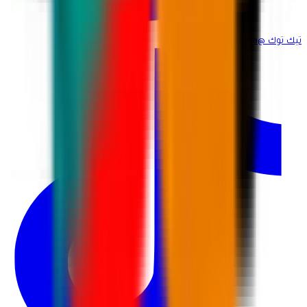
تيك توك
@martina_ksa