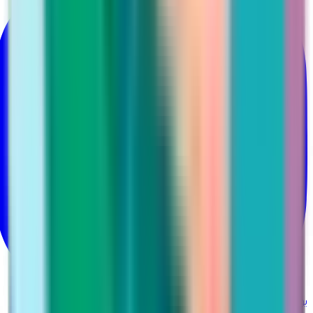
يوتيوب
@Martina_ksa