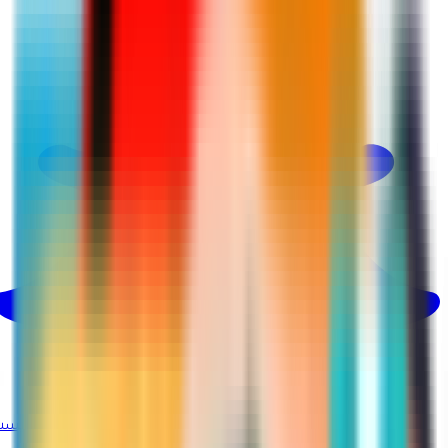
@martina_ksa
بينتيريست