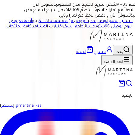
MH
شحن سريع لجميع مدن السعودية
تسوقي الآن
اً مع تمارا وتابي
كود الخصم MH05
شحن سريع لجميع مدن
تسوقي الآن وادفعي لاحقاً مع تمارا وتابي
فساتين سهرات
وصل حديثاً
عروض مؤقتة
المقاسات الكبيرة
أطقم
عروض
اليوم الوطني 96
شتوي
جلابيات
أطقم السفر
اختيارات المشاهير
كافة المنتجات
بحث
حسابي
السلة
افتح القائمة
تابعينا
@martina_ksa
إنستغرام