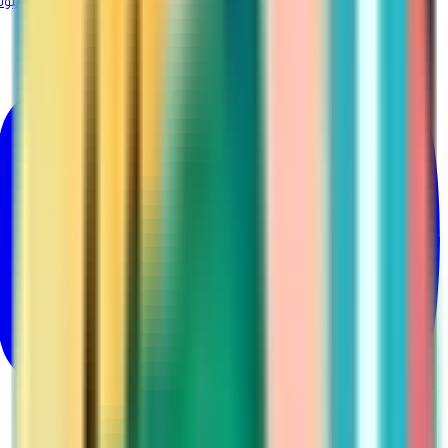
@Martina_ksa
يوتيوب