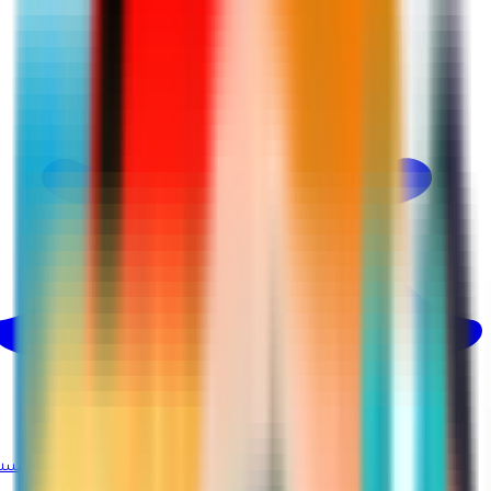
@martina_ksa
بينتيريست