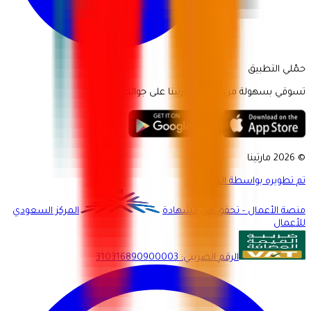
حمّلي التطبيق
تسوقي بسهولة من تطبيق مارتينا على جوالك.
© 2026 مارتينا
تم تطويره بواسطة العميد
منصة الأعمال - تحقق من الشهادة
المركز السعودي
للأعمال
الرقم الضريبي
:
310316890900003