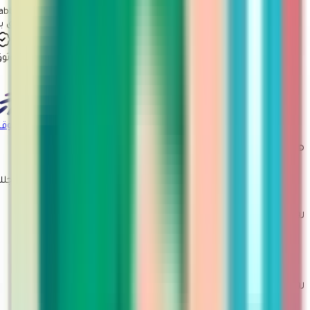
Tabby
ثق بنا
معروف
موثوق
شهادة توثيق
المركز السعودي للأعمال
الموقع
© 2026 مارتينا. جميع الحقوق محفوظة
صمم بحب لأجلك
روابط مهمة
سياسة الاستبدال والاسترجاع
تتبع الطلب
تقديم طلب ارجاع او استبدال
روابط أخرى
من نحن