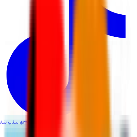
@martina_ksa
سناب شات