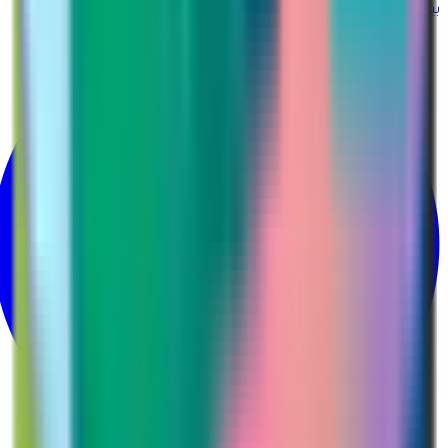
بينتيريست
@martina_ksa