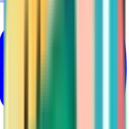
@Martina_ksa
يوتيوب