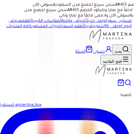
MH
شحن سريع لجميع مدن السعودية
تسوقي الآن
اً مع تمارا وتابي
كود الخصم MH05
شحن سريع لجميع مدن
سوقي الآن وادفعي لاحقاً مع تمارا وتابي
فساتين سهرات
وصل حديثاً
عروض مؤقتة
المقاسات الكبيرة
أطقم
عروض
اليوم الوطني 96
شتوي
جلابيات
أطقم السفر
اختيارات المشاهير
كافة المنتجات
بحث
حسابي
السلة
افتح القائمة
تابعينا
@martina_ksa
إنستغرام