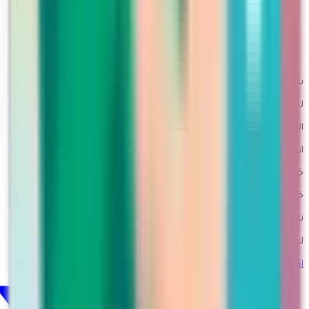
معلومات الشحن
التسويق بالعمولة
طلبات الجملة
سياسة الاستخدام
سياسة الأمان والخصوصية
شحن سريع خلال الفترة من 3-5 أيام عمل
لجميع مدن السعودية مع متابعة مباشرة
الإرجاع بسهولة
استلام من المنزل
خدمة دعم شخصي
خبيرات مارتينا متواجدات دائماً عبر الواتساب لأي استفسار
تابعي مارتينا
لحظات مارتينا اليومية عبر جميع قنواتنا الاجتماعية.
اكس
@martina_Ksa1