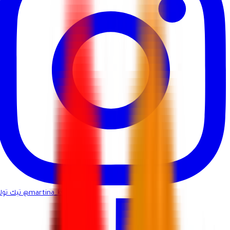
@martina_ksa
تيك توك