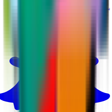
سناب شات
@martina_ksa