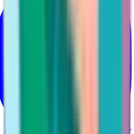
يوتيوب
@Martina_ksa