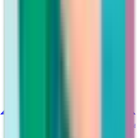
إنستغرام
@martina_ksa