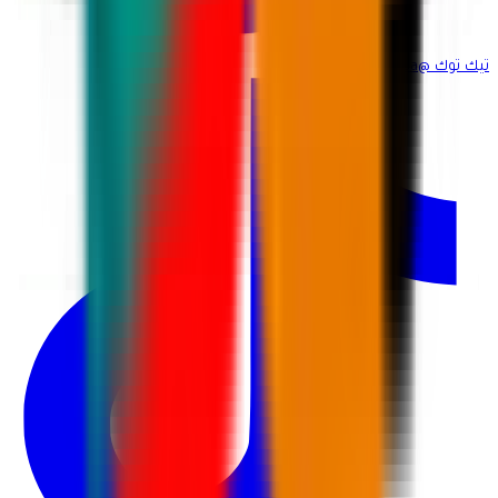
تيك توك
@martina_ksa