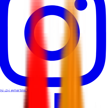
@martina_ksa
تيك توك