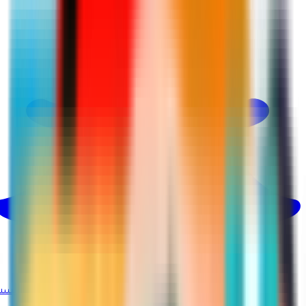
@martina_ksa
بينتيريست