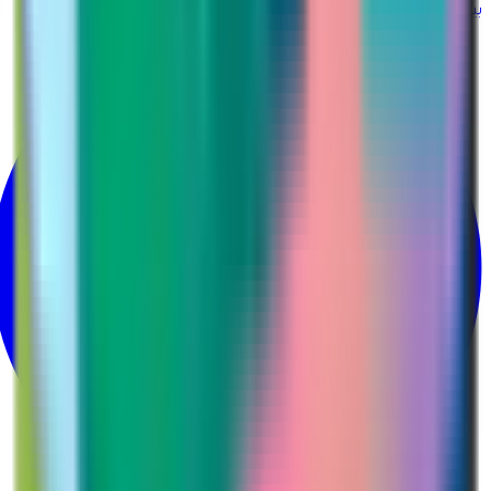
بينتيريست
@martina_ksa