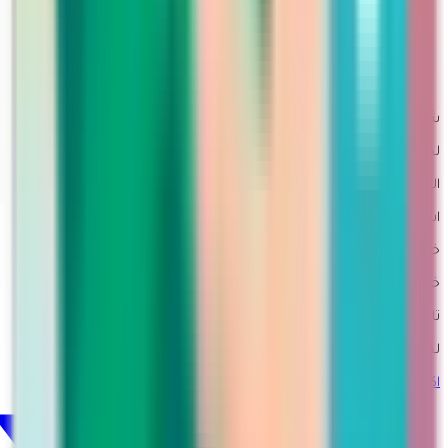
معلومات الشحن
التسويق بالعمولة
طلبات الجملة
سياسة الاستخدام
سياسة الأمان والخصوصية
شحن سريع خلال الفترة من 3-5 أيام عمل
لجميع مدن السعودية مع متابعة مباشرة
الإرجاع بسهولة
استلام من المنزل
خدمة دعم شخصي
خبيرات مارتينا متواجدات دائماً عبر الواتساب لأي استفسار
تابعي مارتينا
لحظات مارتينا اليومية عبر جميع قنواتنا الاجتماعية.
اكس
@martina_Ksa1