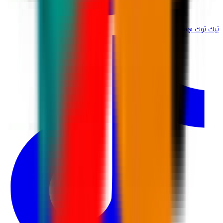
تيك توك
@martina_ksa