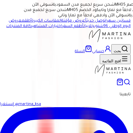
MH
شحن سريع لجميع مدن السعودية
تسوقي الآن
اً مع تمارا وتابي
كود الخصم MH05
شحن سريع لجميع مدن
تسوقي الآن وادفعي لاحقاً مع تمارا وتابي
فساتين سهرات
وصل حديثاً
عروض مؤقتة
المقاسات الكبيرة
أطقم
عروض
اليوم الوطني 96
شتوي
جلابيات
أطقم السفر
اختيارات المشاهير
كافة المنتجات
بحث
حسابي
السلة
افتح القائمة
تابعينا
@martina_ksa
إنستغرام