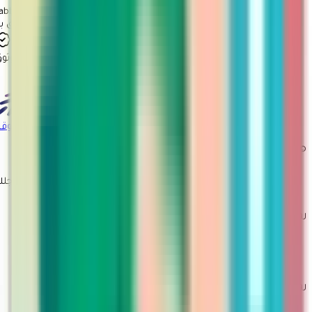
Tabby
ثق بنا
معروف
موثوق
شهادة توثيق
المركز السعودي للأعمال
الموقع
© 2026 مارتينا. جميع الحقوق محفوظة
صمم بحب لأجلك
روابط مهمة
سياسة الاستبدال والاسترجاع
تتبع الطلب
تقديم طلب ارجاع او استبدال
روابط أخرى
من نحن