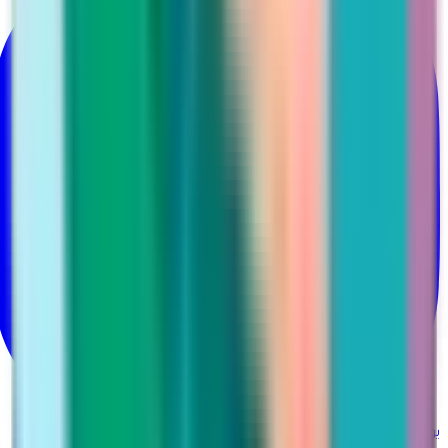
يوتيوب
@Martina_ksa