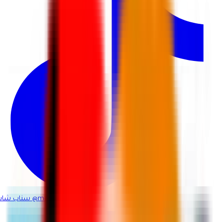
@martina_ksa
سناب شات