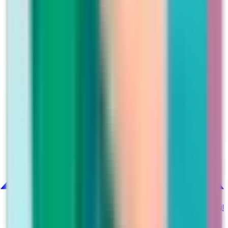
إنستغرام
@martina_ksa