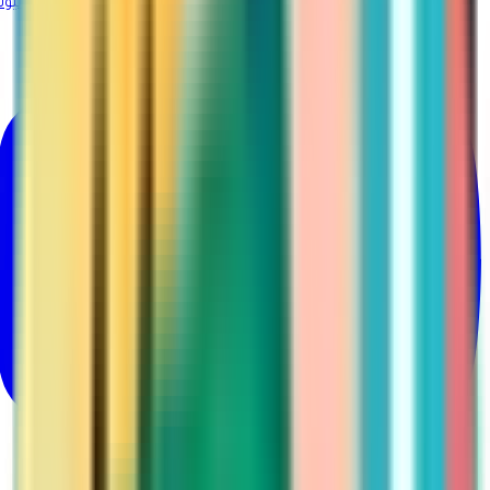
@Martina_ksa
يوتيوب