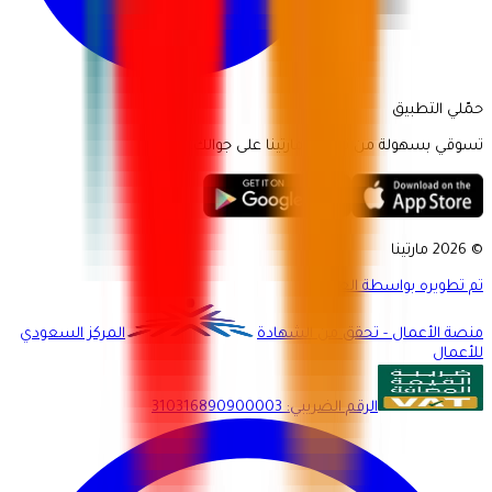
حمّلي التطبيق
تسوقي بسهولة من تطبيق مارتينا على جوالك.
© 2026 مارتينا
تم تطويره بواسطة العميد
منصة الأعمال - تحقق من الشهادة
المركز السعودي
للأعمال
الرقم الضريبي
:
310316890900003