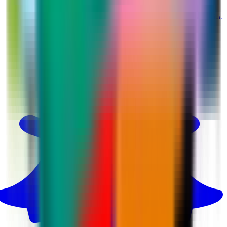
سناب شات
@martina_ksa